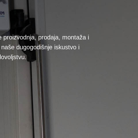
 proizvodnja, prodaja, montaža i
 naše dugogodišnje iskustvo i
dovoljstvu.